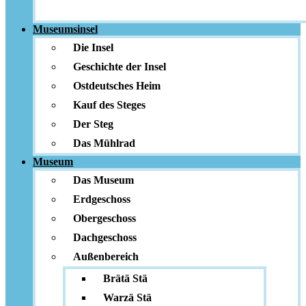
Museumsinsel
Die Insel
Geschichte der Insel
Ostdeutsches Heim
Kauf des Steges
Der Steg
Das Mühlrad
Museum
Das Museum
Erdgeschoss
Obergeschoss
Dachgeschoss
Außenbereich
Brätä Stä
Warzä Stä