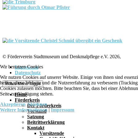
© Förderverein Stadtmuseum und Denkmalpflege e.V. 2026,
Wir benutzen Cookies
Impressum
Datenschutz
Wir nutzen Cookies auf unserer Website. Einige von ihnen sind essenzi
helfen, diese Website und die Nutzererfahrung zu verbessern (Tracking
Mobile Menu Toggle
Cookies zulassen möchten. Bitte beachten Sie, dass bei einer Ablehnun
Seite zur Verfügung stehen.
Home
Förderkreis
Akzeptieren
Ablehnen
Der Förderkreis
Weitere Informationen
|
Impressum
Vorstand
Satzung
Beitrittserklärung
Kontakt
Vorsitzende