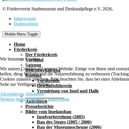
© Förderverein Stadtmuseum und Denkmalpflege e.V. 2026,
Impressum
Datenschutz
Mobile Menu Toggle
Home
Förderkreis
Der Förderkreis
Wir benutzen Cookies
Vorstand
Satzung
Wir nutzen Cookies auf unserer Website. Einige von ihnen sind essenzi
Beitrittserklärung
helfen, diese Website und die Nutzererfahrung zu verbessern (Tracking
Kontakt
Cookies zulassen möchten. Bitte beachten Sie, dass bei einer Ablehnun
Vorsitzende
Seite zur Verfügung stehen.
Geschäftsführerin
Vermietung von Insel und Halle
Akzeptieren
Ablehnen
_________________
Weitere Informationen
|
Impressum
Aktivitäten
Presseberichte
Bilder vom Inselausbau
Inselvorbereitung (2005)
Bau des Steges (2005 / 2006)
Bau der Museumsscheune (2006)